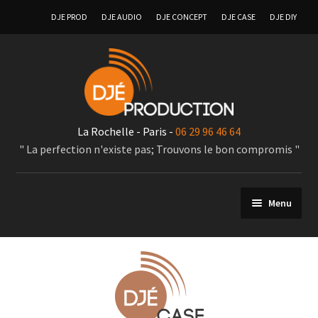
DJE PROD
DJE AUDIO
DJE CONCEPT
DJE CASE
DJE DIY
La Rochelle - Paris -
06 29 96 46 64
" La perfection n'existe pas; Trouvons le bon compromis "
Menu
Dje-Production ?
Dje Audio ?
Dje Concept ?